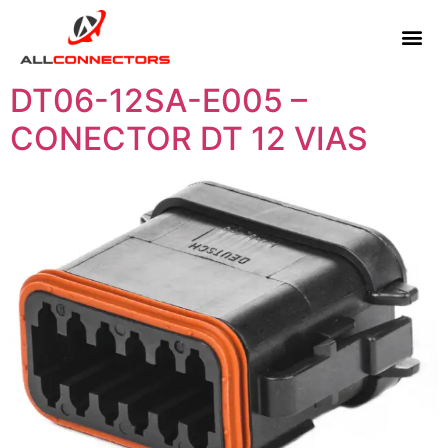
DT06-12SA-E005 –
CONECTOR DT 12 VIAS