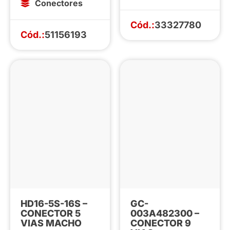
Conectores
Cód.:
33327780
Cód.:
51156193
HD16-5S-16S –
GC-
CONECTOR 5
003A482300 –
VIAS MACHO
CONECTOR 9