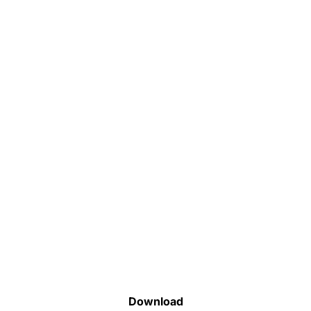
Faça o download da nossa lista completa
de estoque e tenha acesso a todos os
produtos disponíveis
Download