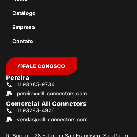
Catálogo
Empresa
Contato
FALE CONOSCO
Pereira
11 98385-9734
pereira@all-connectors.com
Comercial All Connctors
11 93283-4926
vendas@all-connectors.com
R. Sumaré, 28 - Jardim Sao Francisco, São Paulo