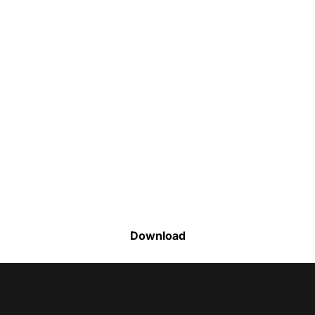
Faça o download da nossa lista completa
de estoque e tenha acesso a todos os
produtos disponíveis
Download