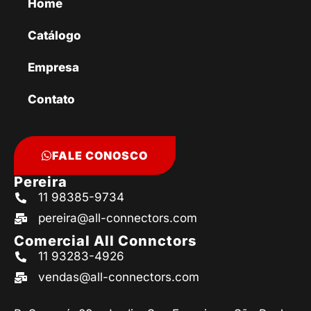
Home
Catálogo
Empresa
Contato
FALE CONOSCO
Pereira
11 98385-9734
pereira@all-connectors.com
Comercial All Connctors
11 93283-4926
vendas@all-connectors.com