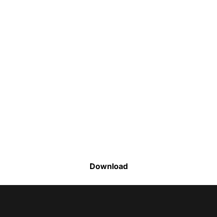
Faça o download da nossa lista completa
de estoque e tenha acesso a todos os
produtos disponíveis
Download