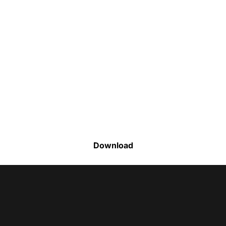
Faça o download da nossa lista completa
de estoque e tenha acesso a todos os
produtos disponíveis
Download