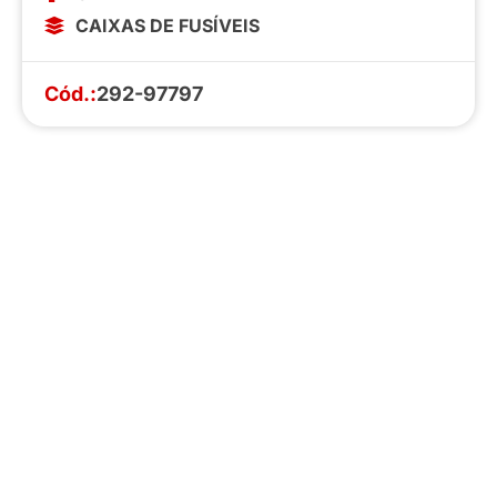
CAIXAS DE FUSÍVEIS
Cód.:
292-97797
Faça o download da nossa lista completa
de estoque e tenha acesso a todos os