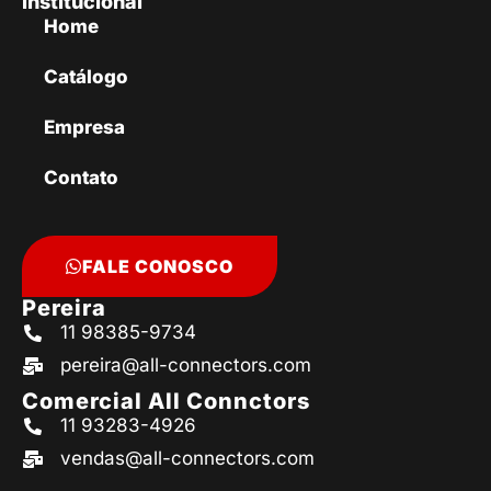
Institucional
Home
Catálogo
Empresa
Contato
FALE CONOSCO
Pereira
11 98385-9734
pereira@all-connectors.com
Comercial All Connctors
11 93283-4926
vendas@all-connectors.com