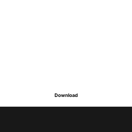
Faça o download da nossa lista completa
de estoque e tenha acesso a todos os
produtos disponíveis
Download