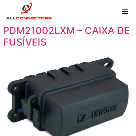
PDM21002LXM – CAIXA DE
FUSÍVEIS