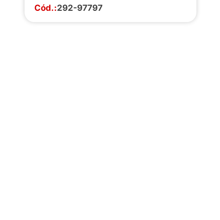
Cód.:
292-97797
Faça o download da
completa de estoq