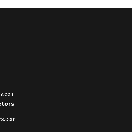
rs.com
ctors
rs.com