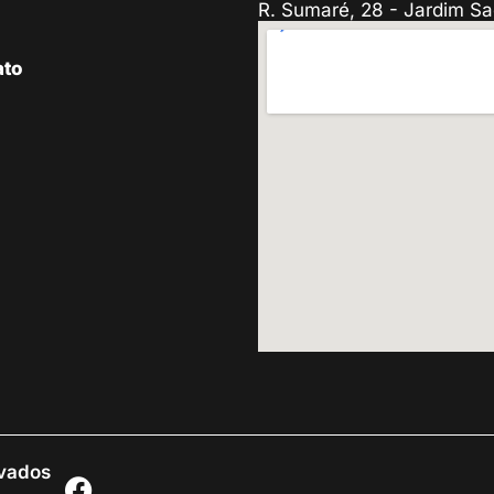
R. Sumaré, 28 - Jardim Sa
ato
rvados