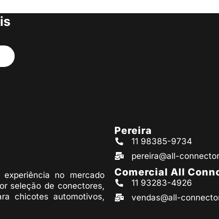
s produtos
is
Pereira
11 98385-9734
pereira@all-connecto
Comercial All Conn
experiência no mercado
11 93283-4926
or seleção de conectores,
ara chicotes automotivos,
vendas@all-connecto