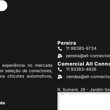
Pereira
11 98385-9734
pereira@all-connecto
Comercial All Conn
experiência no mercado
11 93283-4926
or seleção de conectores,
ara chicotes automotivos,
vendas@all-connecto
R. Sumaré, 28 - Jardim Sa
ato