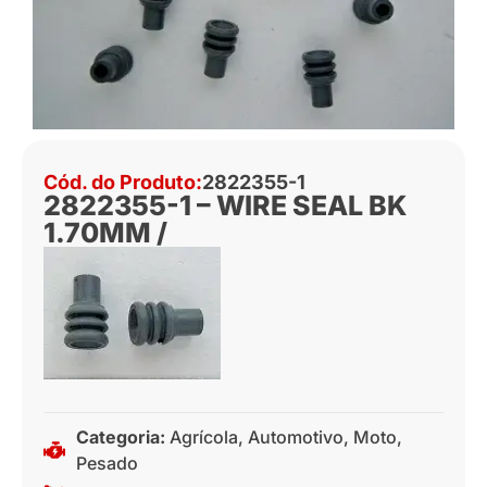
Cód. do Produto:
2822355-1
2822355-1 – WIRE SEAL BK
1.70MM /
Categoria:
Agrícola
,
Automotivo
,
Moto
,
Pesado