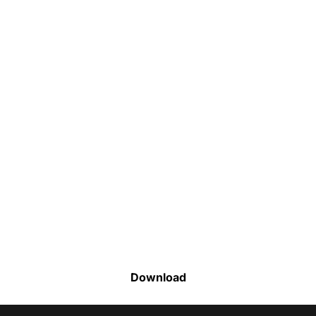
Faça o download da nossa lista completa
de estoque e tenha acesso a todos os
produtos disponíveis
Download