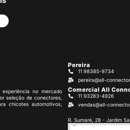
is
Pereira
11 98385-9734
pereira@all-connecto
Comercial All Conn
experiência no mercado
11 93283-4926
or seleção de conectores,
ara chicotes automotivos,
vendas@all-connecto
R. Sumaré, 28 - Jardim Sa