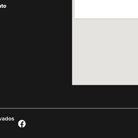
ato
rvados