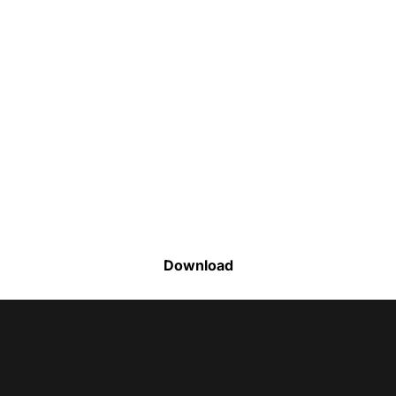
Faça o download da nossa lista completa
de estoque e tenha acesso a todos os
produtos disponíveis
Download