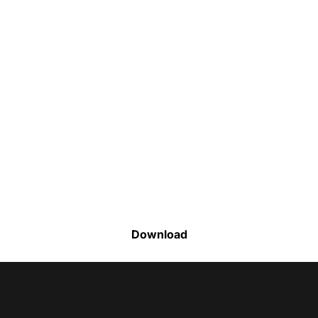
Faça o download da nossa lista completa
de estoque e tenha acesso a todos os
produtos disponíveis
Download