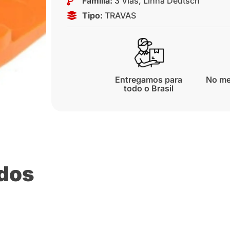
Família:
3 Vias
,
Linha Deutsch
Tipo:
TRAVAS
Entregamos para
No me
todo o Brasil
ados