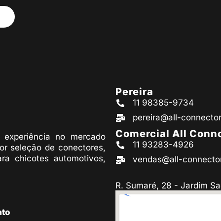
Pereira
11 98385-9734
pereira@all-connecto
Comercial All Conn
experiência no mercado
11 93283-4926
or seleção de conectores,
ara chicotes automotivos,
vendas@all-connecto
R. Sumaré, 28 - Jardim Sa
ato