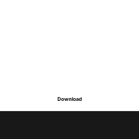
Faça o download da nossa lista completa
de estoque e tenha acesso a todos os
produtos disponíveis
Download