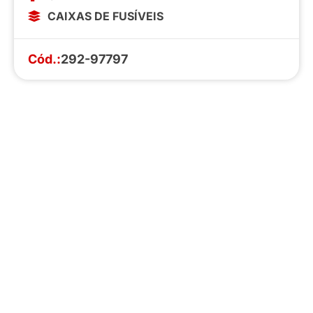
CAIXAS DE FUSÍVEIS
Cód.:
292-97797
Faça o download da nossa lista completa
de estoque e tenha acesso a todos os