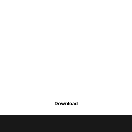
Faça o download da nossa lista completa
de estoque e tenha acesso a todos os
produtos disponíveis
Download