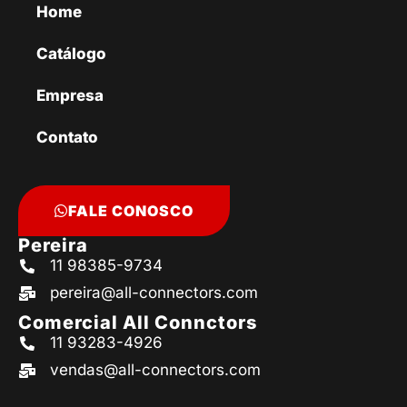
Home
Catálogo
Empresa
Contato
FALE CONOSCO
Pereira
11 98385-9734
pereira@all-connectors.com
Comercial All Connctors
11 93283-4926
vendas@all-connectors.com