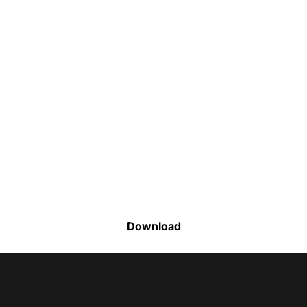
Faça o download da nossa lista completa
de estoque e tenha acesso a todos os
produtos disponíveis
Download