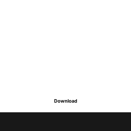
Faça o download da nossa lista completa
de estoque e tenha acesso a todos os
produtos disponíveis
Download