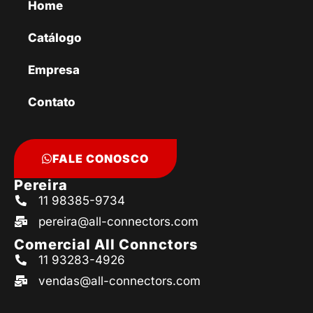
Home
Catálogo
Empresa
Contato
FALE CONOSCO
Pereira
11 98385-9734
pereira@all-connectors.com
Comercial All Connctors
11 93283-4926
vendas@all-connectors.com