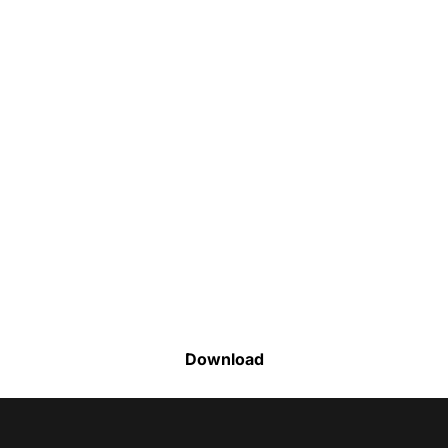
Faça o download da nossa lista completa
de estoque e tenha acesso a todos os
produtos disponíveis
Download