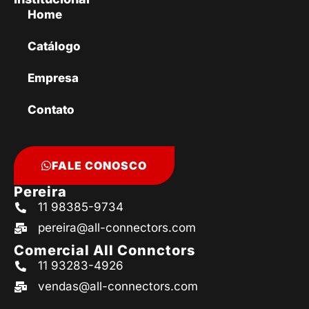
Home
Catálogo
Empresa
Contato
FALE CONOSCO
Pereira
11 98385-9734
pereira@all-connectors.com
Comercial All Connctors
11 93283-4926
vendas@all-connectors.com