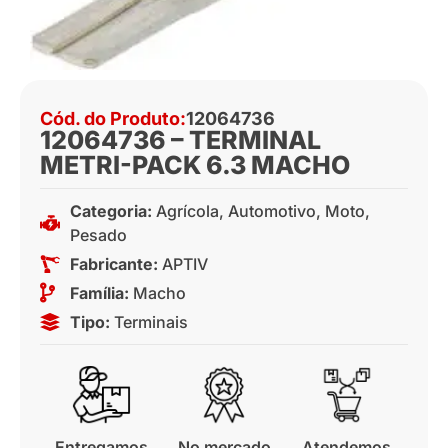
Cód. do Produto:
12064736
12064736 – TERMINAL
METRI-PACK 6.3 MACHO
Categoria:
Agrícola
,
Automotivo
,
Moto
,
Pesado
Fabricante:
APTIV
Família:
Macho
Tipo:
Terminais
Entregamos
No mercado
Atendemos