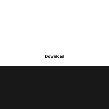
Faça o download da nossa lista completa
de estoque e tenha acesso a todos os
produtos disponíveis
Download