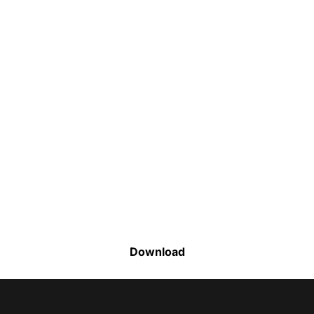
Faça o download da nossa lista completa
de estoque e tenha acesso a todos os
produtos disponíveis
Download