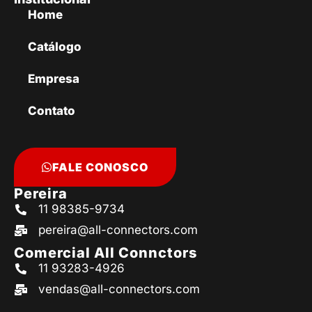
Home
Catálogo
Empresa
Contato
FALE CONOSCO
Pereira
11 98385-9734
pereira@all-connectors.com
Comercial All Connctors
11 93283-4926
vendas@all-connectors.com