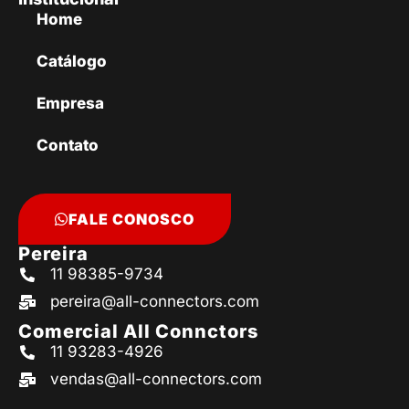
Home
Catálogo
Empresa
Contato
FALE CONOSCO
Pereira
11 98385-9734
pereira@all-connectors.com
Comercial All Connctors
11 93283-4926
vendas@all-connectors.com