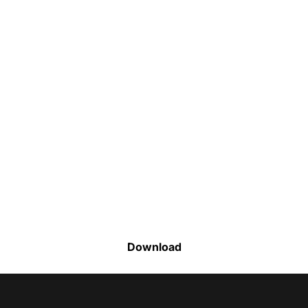
Faça o download da nossa lista completa
de estoque e tenha acesso a todos os
produtos disponíveis
Download