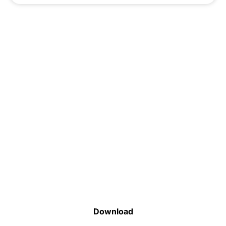
Faça o download da nossa lista completa
de estoque e tenha acesso a todos os
produtos disponíveis
Download