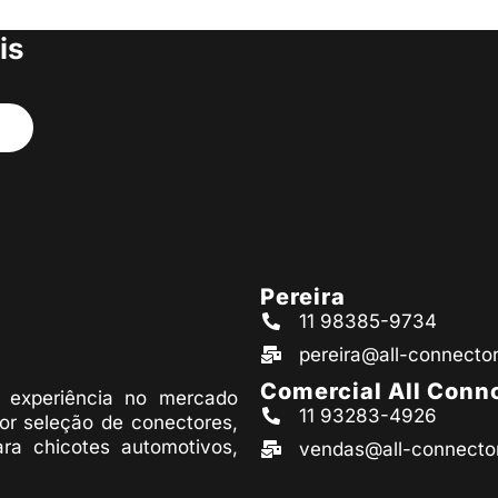
s produtos
is
Pereira
11 98385-9734
pereira@all-connecto
Comercial All Conn
experiência no mercado
11 93283-4926
or seleção de conectores,
ara chicotes automotivos,
vendas@all-connecto