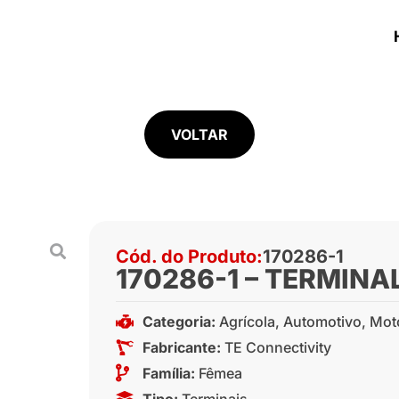
VOLTAR
Cód. do Produto:
170286-1
170286-1 – TERMINA
Categoria:
Agrícola
,
Automotivo
,
Mot
Fabricante:
TE Connectivity
Família:
Fêmea
Tipo:
Terminais