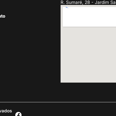
R. Sumaré, 28 - Jardim Sa
ato
rvados