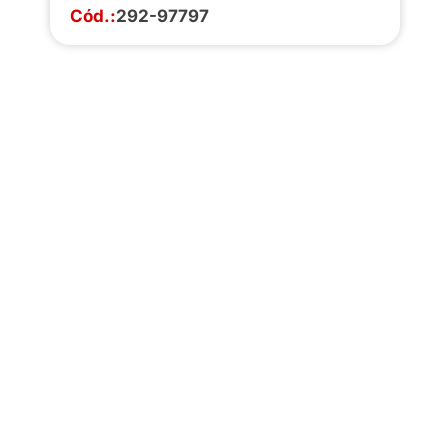
Cód.:
292-97797
Faça o download da
completa de estoq