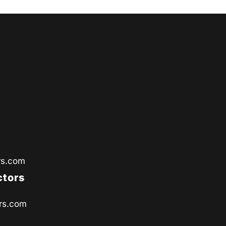
rs.com
ctors
rs.com