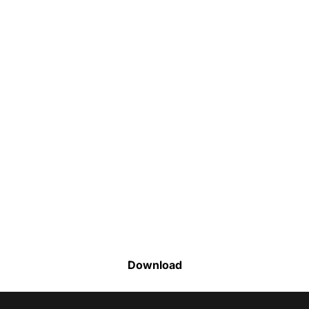
Faça o download da nossa lista completa
de estoque e tenha acesso a todos os
produtos disponíveis
Download