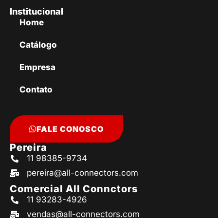
Institucional
Home
Catálogo
Empresa
Contato
FALE CONOSCO
Pereira
11 98385-9734
pereira@all-connectors.com
Comercial All Connctors
11 93283-4926
vendas@all-connectors.com