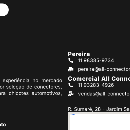
Pereira
11 98385-9734
pereira@all-connecto
Comercial All Conn
experiência no mercado
11 93283-4926
or seleção de conectores,
ara chicotes automotivos,
vendas@all-connecto
R. Sumaré, 28 - Jardim Sa
ato