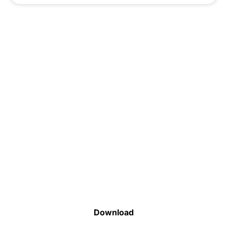
Faça o download da nossa lista completa
de estoque e tenha acesso a todos os
produtos disponíveis
Download