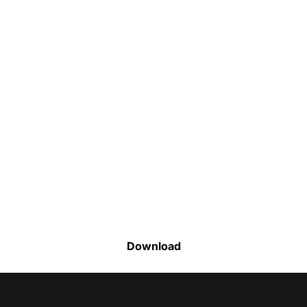
Faça o download da nossa lista completa
de estoque e tenha acesso a todos os
produtos disponíveis
Download