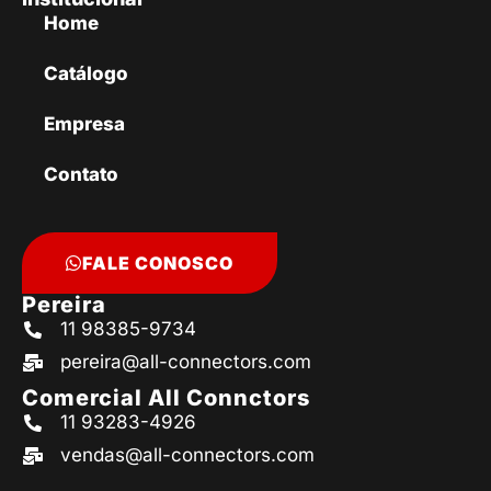
Home
Catálogo
Empresa
Contato
FALE CONOSCO
Pereira
11 98385-9734
pereira@all-connectors.com
Comercial All Connctors
11 93283-4926
vendas@all-connectors.com