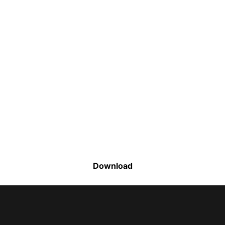
Faça o download da nossa lista completa
de estoque e tenha acesso a todos os
produtos disponíveis
Download