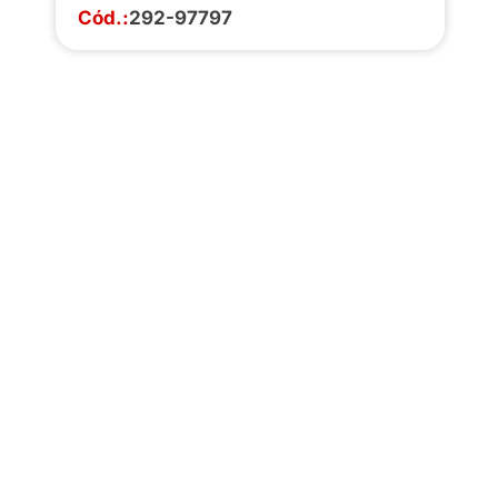
Cód.:
292-97797
Faça o download da
completa de estoq