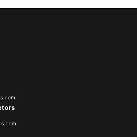
rs.com
ctors
rs.com