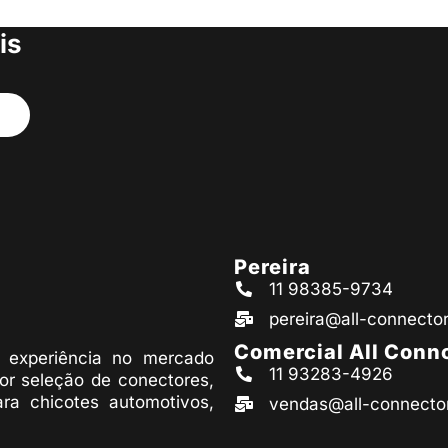
s produtos
is
Pereira
11 98385-9734
pereira@all-connecto
Comercial All Conn
experiência no mercado
11 93283-4926
or seleção de conectores,
ara chicotes automotivos,
vendas@all-connecto