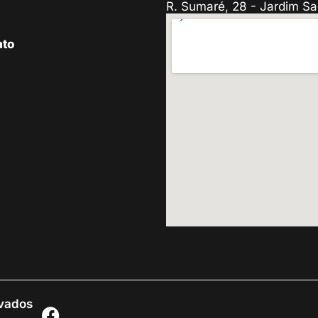
R. Sumaré, 28 - Jardim Sa
ato
rvados