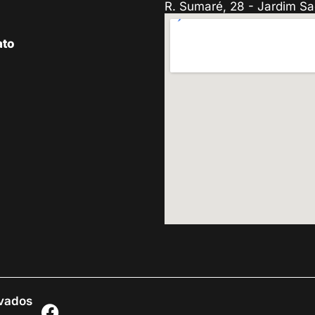
R. Sumaré, 28 - Jardim Sa
ato
rvados