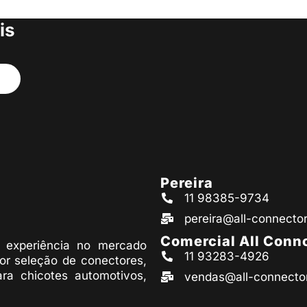
s produtos
is
Pereira
11 98385-9734
pereira@all-connecto
Comercial All Conn
experiência no mercado
11 93283-4926
or seleção de conectores,
ara chicotes automotivos,
vendas@all-connecto