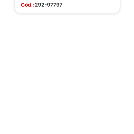
Cód.:
292-97797
Faça o download da
completa de estoq