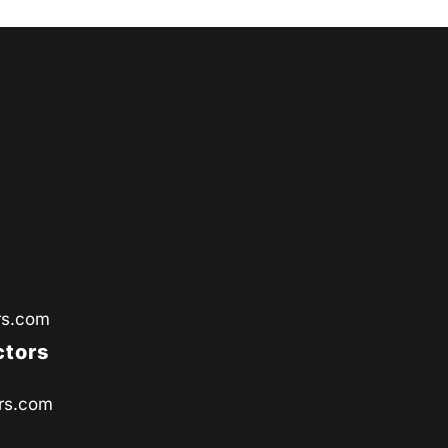
rs.com
ctors
rs.com