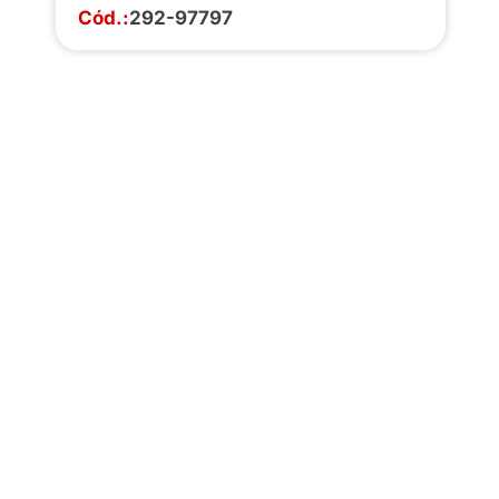
Cód.:
292-97797
Faça o download da
completa de estoq