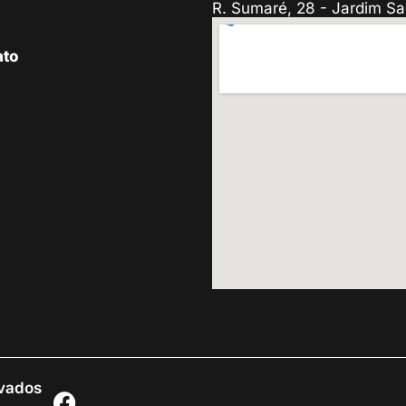
R. Sumaré, 28 - Jardim Sa
ato
rvados