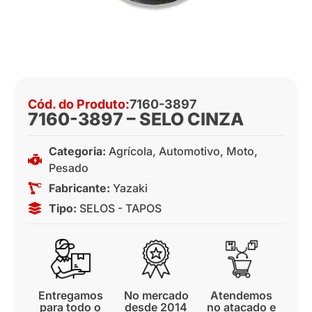
Cód. do Produto:
7160-3897
7160-3897 – SELO CINZA
Categoria:
Agrícola
,
Automotivo
,
Moto
,
Pesado
Fabricante:
Yazaki
Tipo:
SELOS - TAPOS
Entregamos
No mercado
Atendemos
para todo o
desde 2014
no atacado e