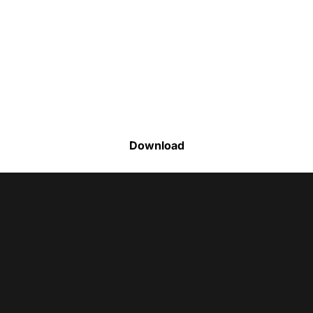
Faça o download da nossa lista completa
de estoque e tenha acesso a todos os
produtos disponíveis
Download