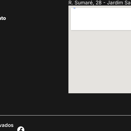
R. Sumaré, 28 - Jardim Sa
ato
rvados