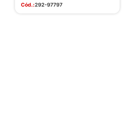
Cód.:
292-97797
Faça o download da
completa de estoq