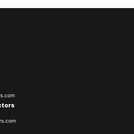
rs.com
ctors
rs.com