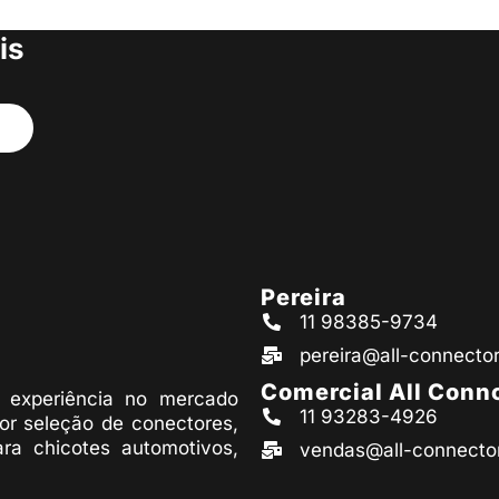
s produtos
is
Pereira
11 98385-9734
pereira@all-connecto
Comercial All Conn
experiência no mercado
11 93283-4926
or seleção de conectores,
ara chicotes automotivos,
vendas@all-connecto