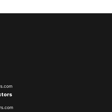
rs.com
ctors
rs.com