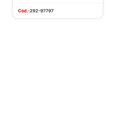
Cód.:
292-97797
Faça o download da
completa de estoq