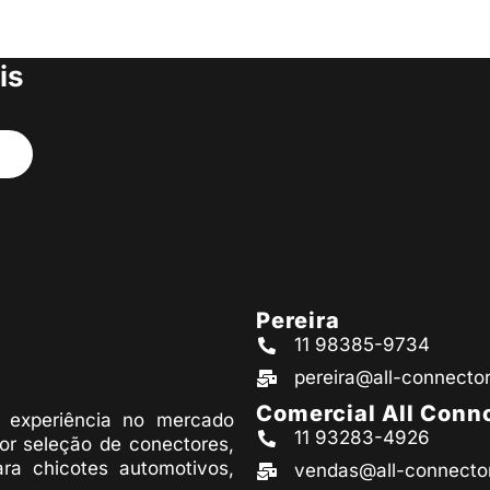
s produtos
is
Pereira
11 98385-9734
pereira@all-connecto
Comercial All Conn
experiência no mercado
11 93283-4926
or seleção de conectores,
ara chicotes automotivos,
vendas@all-connecto