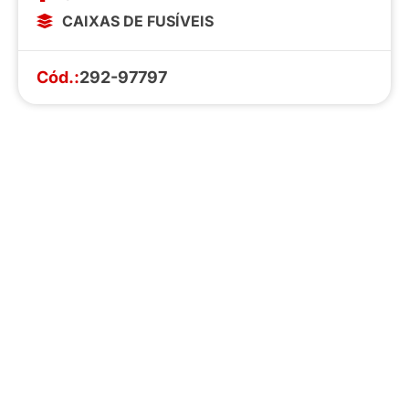
CAIXAS DE FUSÍVEIS
Cód.:
292-97797
Faça o download da nossa lista completa
de estoque e tenha acesso a todos os