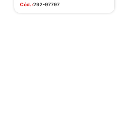
Cód.:
292-97797
Faça o download da
completa de estoq