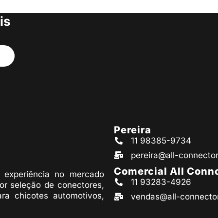
s produtos
is
Pereira
11 98385-9734
pereira@all-connecto
Comercial All Conn
experiência no mercado
11 93283-4926
or seleção de conectores,
ara chicotes automotivos,
vendas@all-connecto