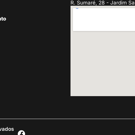
R. Sumaré, 28 - Jardim Sa
ato
rvados