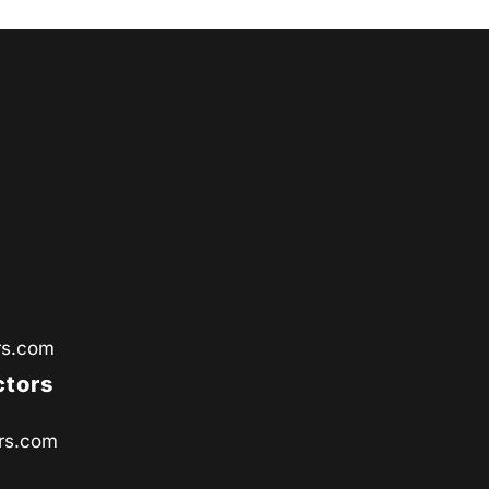
rs.com
ctors
rs.com