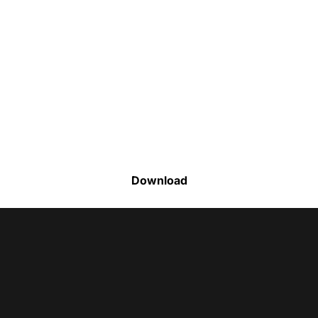
Faça o download da nossa lista completa
de estoque e tenha acesso a todos os
produtos disponíveis
Download