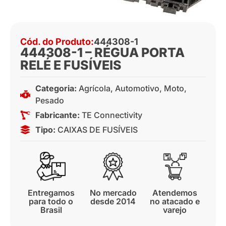
Cód. do Produto:
444308-1
444308-1 – RÉGUA PORTA
RELÉ E FUSÍVEIS
Categoria:
Agrícola
,
Automotivo
,
Moto
,
Pesado
Fabricante:
TE Connectivity
Tipo:
CAIXAS DE FUSÍVEIS
Entregamos
No mercado
Atendemos
para todo o
desde 2014
no atacado e
Brasil
varejo