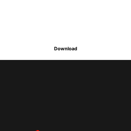
Faça o download da nossa lista completa
de estoque e tenha acesso a todos os
produtos disponíveis
Download