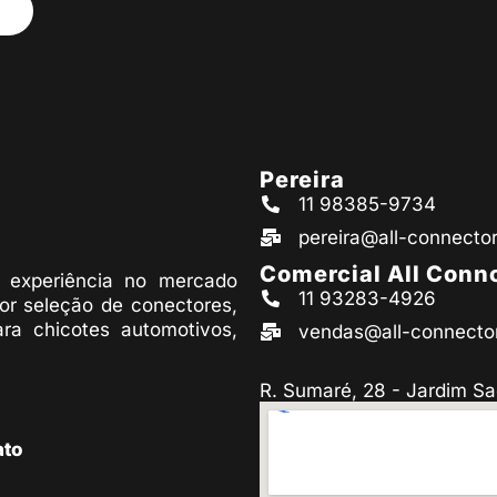
Pereira
11 98385-9734
pereira@all-connecto
Comercial All Conn
experiência no mercado
11 93283-4926
or seleção de conectores,
ara chicotes automotivos,
vendas@all-connecto
R. Sumaré, 28 - Jardim Sa
ato