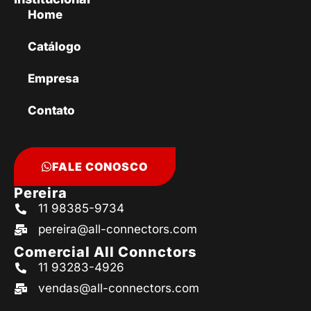
Home
Catálogo
Empresa
Contato
FALE CONOSCO
Pereira
11 98385-9734
pereira@all-connectors.com
Comercial All Connctors
11 93283-4926
vendas@all-connectors.com