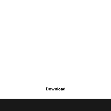
Faça o download da nossa lista completa
de estoque e tenha acesso a todos os
produtos disponíveis
Download