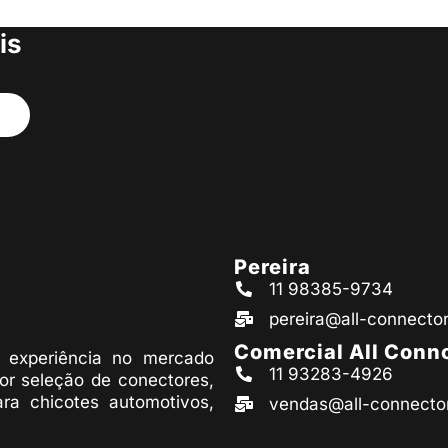
s produtos
is
Pereira
11 98385-9734
pereira@all-connecto
Comercial All Conn
experiência no mercado
11 93283-4926
or seleção de conectores,
ara chicotes automotivos,
vendas@all-connecto