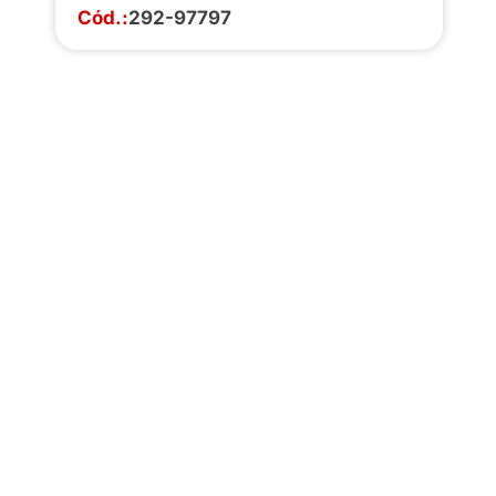
Cód.:
292-97797
Faça o download da
completa de estoq