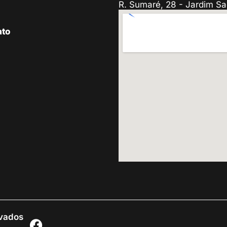
R. Sumaré, 28 - Jardim Sa
ato
rvados