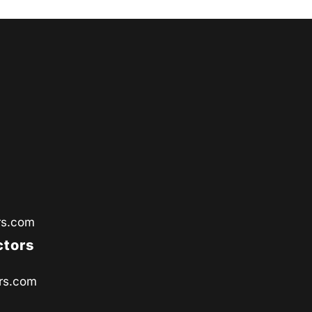
rs.com
ctors
rs.com