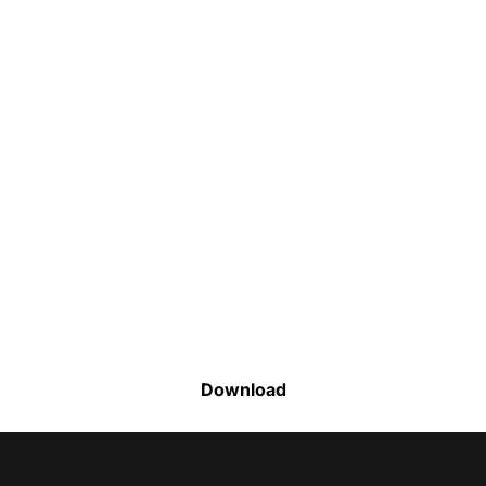
Faça o download da nossa lista completa
de estoque e tenha acesso a todos os
produtos disponíveis
Download