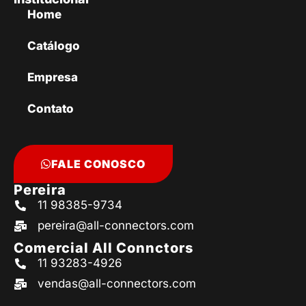
Home
Catálogo
Empresa
Contato
FALE CONOSCO
Pereira
11 98385-9734
pereira@all-connectors.com
Comercial All Connctors
11 93283-4926
vendas@all-connectors.com