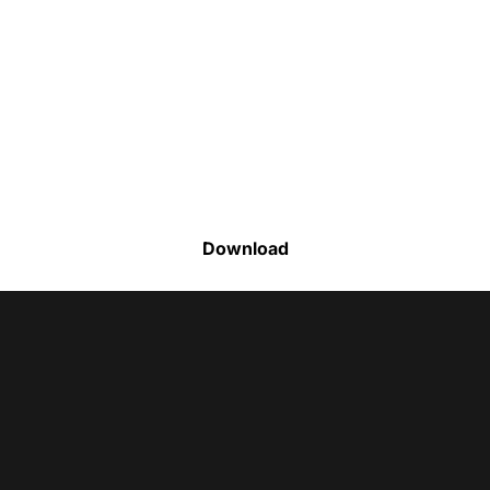
Faça o download da nossa lista completa
de estoque e tenha acesso a todos os
produtos disponíveis
Download