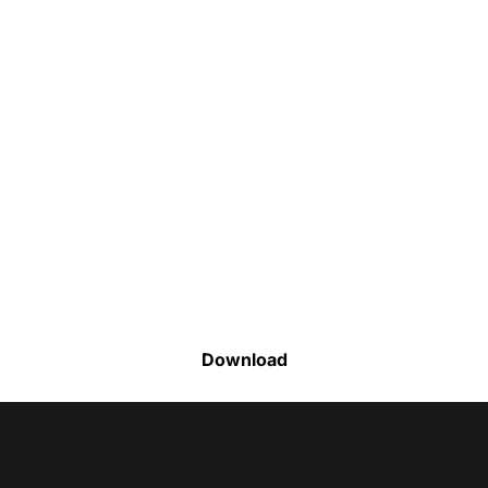
Faça o download da nossa lista completa
de estoque e tenha acesso a todos os
produtos disponíveis
Download