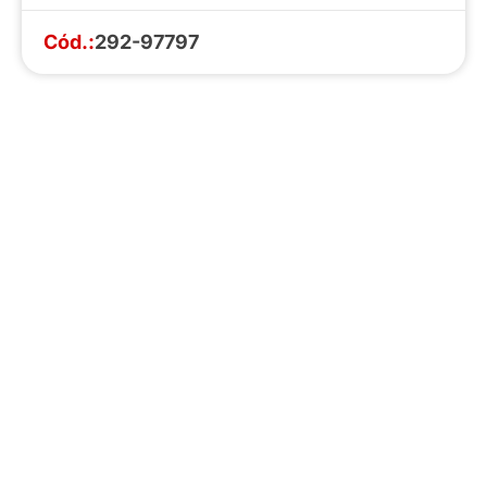
Cód.:
292-97797
Faça o download da nossa lista completa
de estoque e tenha acesso a todos os
produtos disponíveis