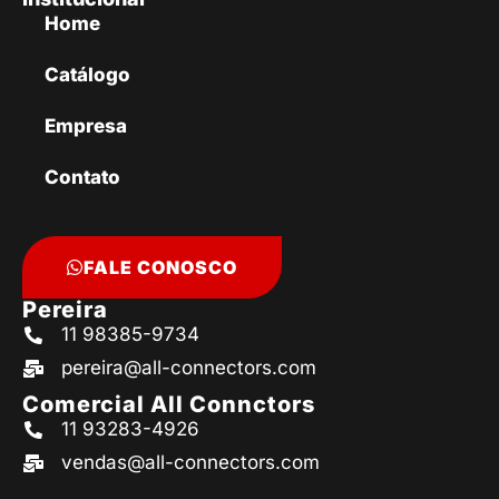
Home
Catálogo
Empresa
Contato
FALE CONOSCO
Pereira
11 98385-9734
pereira@all-connectors.com
Comercial All Connctors
11 93283-4926
vendas@all-connectors.com