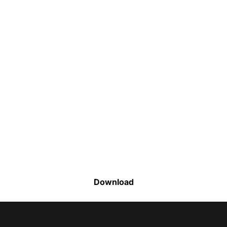
Faça o download da nossa lista completa
de estoque e tenha acesso a todos os
produtos disponíveis
Download